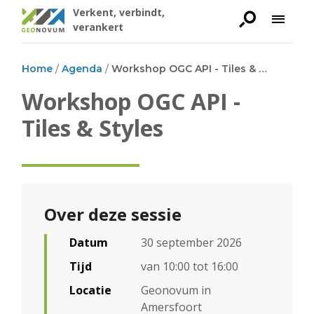
Overslaan
in
Verkent, verbindt,
Zoeken
Menu
en
verankert
naar
de
Home
Agenda
Workshop OGC API - Tiles & Styles
inhoud
Kruimelpad
gaan
Workshop OGC API -
Tiles & Styles
Over deze sessie
Datum
30 september 2026
Tijd
van 10:00 tot 16:00
Locatie
Geonovum in
Amersfoort