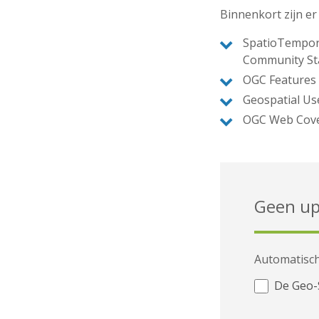
Binnenkort zijn e
SpatioTempora
Community St
OGC Features 
Geospatial Us
OGC Web Cover
Geen up
Automatisch
De Geo-