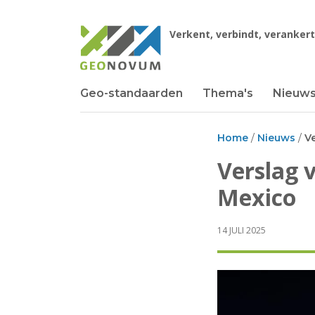
Overslaan
en
Verkent, verbindt, veranker
naar
de
inhoud
gaan
Geo-standaarden
Thema's
Nieuw
Main
navigation
Home
Nieuws
Kruimelpad
Verslag 
Mexico
14 JULI 2025