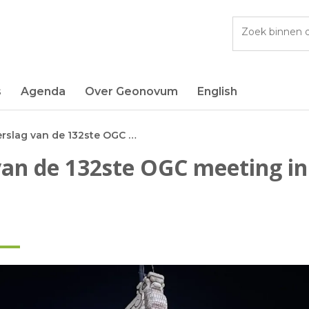
Vul
t
een
zoekterm
in
s
Agenda
Over Geonovum
English
Verslag van de 132ste OGC meeting in Mérida, Mexico
van de 132ste OGC meeting in