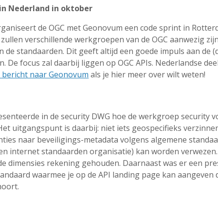
in Nederland in oktober
rganiseert de OGC met Geonovum een code sprint in Rotter
 zullen verschillende werkgroepen van de OGC aanwezig zij
 de standaarden. Dit geeft altijd een goede impuls aan de (
. De focus zal daarbij liggen op OGC APIs. Nederlandse dee
n bericht naar Geonovum
als je hier meer over wilt weten!
esenteerde in de security DWG hoe de werkgroep security 
Het uitgangspunt is daarbij: niet iets geospecifieks verzinn
nties naar beveiligings-metadata volgens algemene standa
een internet standaarden organisatie) kan worden verwezen.
ende dimensies rekening gehouden. Daarnaast was er een pre
tandaard waarmee je op de API landing page kan aangeven da
hoort.