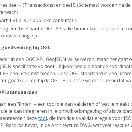
res deel 4 (Transactions) en deel 5 (Schemas) worden na de
verwacht
rt 1 v1.2 is in publieke consultatie
 nog een heel aantal OGC APIs die binnenkort in publieke co
 ontwikkeling zijn.
r goedkeuring bij OGC
eder in een OGC API, GeoJSON wil serveren, maar het gaat o
SON specificatie voldoet - bijvoorbeeld omdat de coördinat
ON-FG een uitkomst bieden. Deze OGC standaard is een uitb
ter goedkeuring bij de OGC. Publicatie wordt in de herfst va 
API standaarden
 een “linter” – een tool die kan valideren of wat je maakt
 die je kan integreren in je ontwikkelomgeving of als valida
esenteerden deze
tool
, die inmiddels validatieregels voor J
I Records bevat, in de Architecture DWG, wat veel reacties