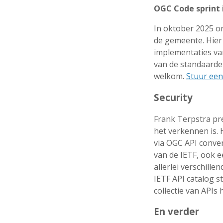
OGC Code sprint 
In oktober 2025 o
de gemeente. Hier
implementaties van
van de standaarden
welkom.
Stuur ee
Security
Frank Terpstra pr
het verkennen is. 
via OGC API conve
van de IETF, ook 
allerlei verschill
IETF API catalog s
collectie van APIs 
En verder