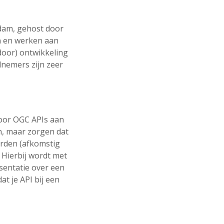
dam, gehost door
n en werken aan
door) ontwikkeling
lnemers zijn zeer
voor OGC APIs aan
en, maar zorgen dat
arden (afkomstig
 Hierbij wordt met
sentatie over een
t je API bij een