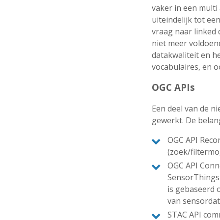
vaker in een multi
uiteindelijk tot e
vraag naar linked 
niet meer voldoen
datakwaliteit en 
vocabulaires, en 
OGC APIs
Een deel van de n
gewerkt. De belan
OGC API Record
(zoek/filterm
OGC API Connec
SensorThings
is gebaseerd 
van sensordat
STAC API comm