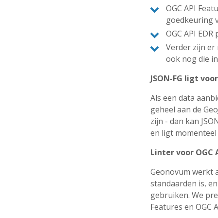
OGC API Featu
goedkeuring 
OGC API EDR pa
Verder zijn er
ook nog die in
JSON-FG ligt voo
Als een data aanbi
geheel aan de GeoJ
zijn - dan kan JS
en ligt momenteel 
Linter voor OGC 
Geonovum werkt aan
standaarden is, en
gebruiken. We pr
Features en OGC AP