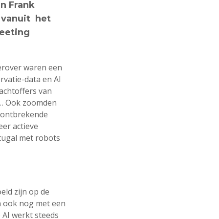
en Frank
 vanuit het
meeting
ierover waren een
vatie-data en AI
achtoffers van
as… Ook zoomden
n ontbrekende
eer actieve
tugal met robots
ld zijn op de
an ook nog met een
e AI werkt steeds