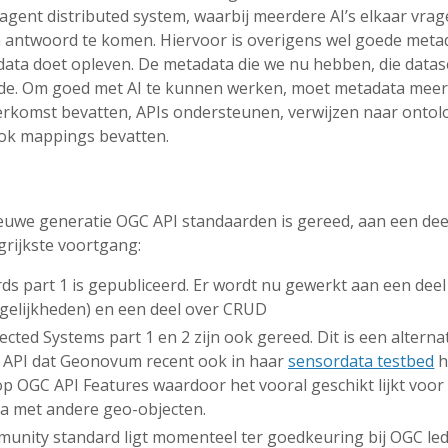
 agent distributed system, waarbij meerdere AI’s elkaar vra
en antwoord te komen. Hiervoor is overigens wel goede meta
data doet opleven. De metadata die we nu hebben, die dataset
de. Om goed met AI te kunnen werken, moet metadata meer
herkomst bevatten, APIs ondersteunen, verwijzen naar ontol
ook mappings bevatten.
ieuwe generatie OGC API standaarden is gereed, aan een de
grijkste voortgang:
s part 1 is gepubliceerd. Er wordt nu gewerkt aan een deel
ogelijkheden) en een deel over CRUD
ted Systems part 1 en 2 zijn ook gereed. Dit is een alterna
 API dat Geonovum recent ook in haar
sensordata testbed
h
op OGC API Features waardoor het vooral geschikt lijkt voo
a met andere geo-objecten.
unity standard ligt momenteel ter goedkeuring bij OGC le