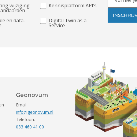
mailadres
ing wijziging
Kennisplatform API’s
tandaarden
INSCHRIJ
ale en data-
Digital Twin as a
e
Service
Geonovum
Geonovum
an
Email:
info@geonovum.nl
Telefoon:
033 460 41 00