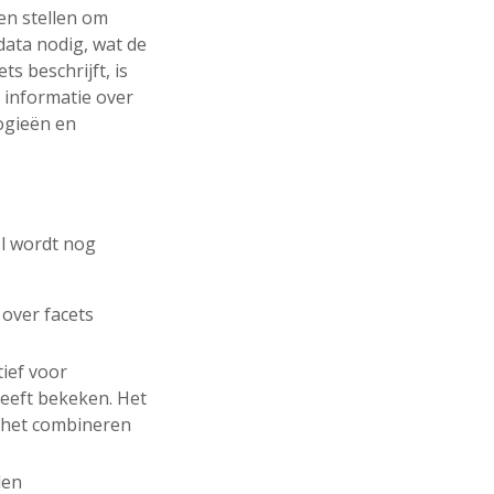
gen stellen om
data nodig, wat de
s beschrijft, is
 informatie over
ogieën en
el wordt nog
 over facets
tief voor
eeft bekeken. Het
r het combineren
den