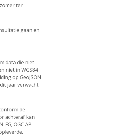
 zomer ter
nsultatie gaan en
m data die niet
en niet in WGS84
reiding op GeoJSON
dit jaar verwacht.
 conform de
tor achteraf kan
SON-FG, OGC API
 opleverde.