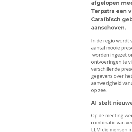
afgelopen mee
Terpstra een v
Caraïbisch geb
aanschoven.
In de regio wordt
aantal mooie pres
worden ingezet om 
ontvoeringen te v
verschillende pres
gegevens over het
aanwezigheid vanu
op zee.
AI stelt nieu
Op de meeting wer
combinatie van vee
LLM die mensen in 