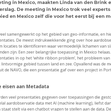
ting in Mexico, maakten Linda van den Brink 
erslag. De meeting in Mexico trok veel experts
ied en Mexico zelf die voor het eerst bij een 
 veel samengewerkt op het gebied van geo-informatie, en h
entaties. De meest indrukwekkende ging over hoe aardobser
locaties te identificeren waar vermoedelijk lichamen van sl
inden zijn. Een zeer belangrijke toepassing in Mexico hela
entaties in op het ‘white ribbon problem’, het probleem va
 lintvormige gebied tussen land en zee. Opvallend was de m
it de NAVO, die een presentatie gaf over een project in Por
we eisen aan Metadata
den veel presentaties gegeven over toepassingen die gestoe
lal aardobservatie data met AI (machine learning), liefst d
staat stelt via een chatbot vragen te stellen aan de data. D