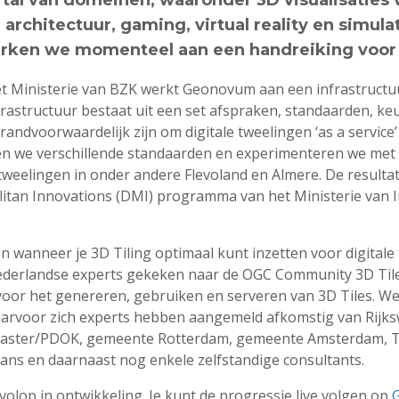
kt tal van domeinen, waaronder 3D visualisaties 
 architectuur, gaming, virtual reality en simul
ken we momenteel aan een handreiking voor 3
et Ministerie van BZK werkt Geonovum aan een infrastructuu
frastructuur bestaat uit een set afspraken, standaarden, k
randvoorwaardelijk zijn om digitale tweelingen ‘as a service’
en we verschillende standaarden en experimenteren we met
e tweelingen in onder andere Flevoland en Almere. De result
litan Innovations (DMI) programma van het Ministerie van I
).
n wanneer je 3D Tiling optimaal kunt inzetten voor digitale
derlandse experts gekeken naar de OGC Community 3D Tile
voor het genereren, gebruiken en serveren van 3D Tiles. We
rvoor zich experts hebben aangemeld afkomstig van Rijks
daster/PDOK, gemeente Rotterdam, gemeente Amsterdam, T
ns en daarnaast nog enkele zelfstandige consultants.
volop in ontwikkeling. Je kunt de progressie live volgen op