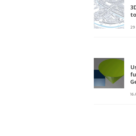
3
to
29
U
fu
G
16