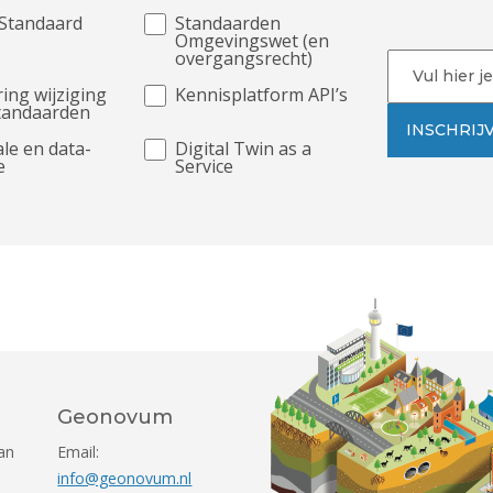
Standaard
Standaarden
Omgevingswet (en
overgangsrecht)
E-
mailadres
ing wijziging
Kennisplatform API’s
tandaarden
INSCHRIJ
ale en data-
Digital Twin as a
e
Service
Geonovum
Geonovum
an
Email:
info@geonovum.nl