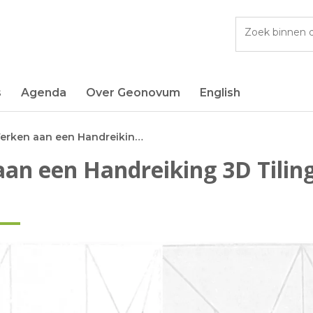
Vul
t
een
zoekterm
in
s
Agenda
Over Geonovum
English
Werken aan een Handreiking 3D Tiling
an een Handreiking 3D Tilin