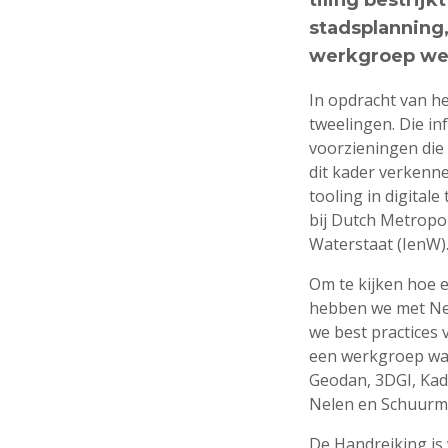
tiling bestrij
stadsplanning,
werkgroep wer
In opdracht van h
tweelingen. Die in
voorzieningen die 
dit kader verkenn
tooling in digital
bij Dutch Metropo
Waterstaat (IenW
Om te kijken hoe e
hebben we met Ne
we best practices 
een werkgroep waa
Geodan, 3DGI, Ka
Nelen en Schuurma
De Handreiking is 